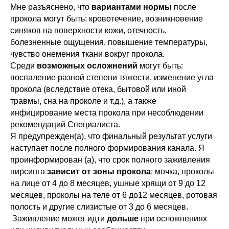
Мне разъяснено, что
вариантами нормы
после
прокола могут быть: кровотечение, возникновение
синяков на поверхности кожи, отечность,
болезненные ощущения, повышение температуры,
чувство онемения ткани вокруг прокола.
Среди
возможных осложнений
могут быть:
воспаление разной степени тяжести, изменение угла
прокола (вследствие отека, бытовой или иной
травмы, сна на проколе и т.д.), а также
инфицирование места прокола при несоблюдении
рекомендаций Специалиста.
Я предупрежден(а), что финальный результат услуги
наступает после полного формирования канала. Я
проинформирован (а), что срок полного заживления
пирсинга
зависит от зоны прокола
: мочка, проколы
на лице от 4 до 8 месяцев, ушные хрящи от 9 до 12
месяцев, проколы на теле от 6 до12 месяцев, ротовая
полость и другие слизистые от 3 до 6 месяцев.
Заживление может идти
дольше
при осложнениях