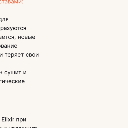
ставами:
для
бразуются
ается, новые
ование
и теряет свои
н сушит и
гические
lixir при