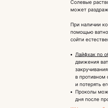
Солевые раство
может раздраж
При наличии ко
помощью ватног
сойти естеств
Лайфхак по о
движения ва
закручивания
в противном 
и потерять ег
Проколы можн
дня после пр