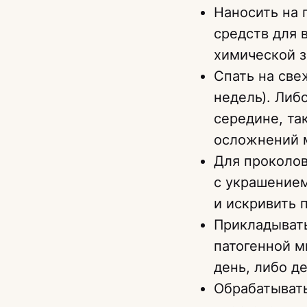
Наносить на 
средств для 
химической з
Спать на све
недель). Либ
середине, та
осложнений 
Для проколов
с украшение
и искривить 
Прикладывать
патогенной м
день, либо д
Обрабатывать