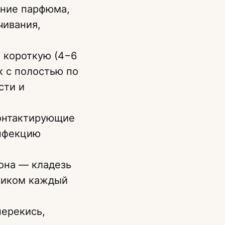
ание парфюма,
чивания,
 короткую (4−6
к с полостью по
сти и
контактирующие
инфекцию
она — кладезь
птиком каждый
перекись,