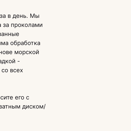
за в день. Мы
а за проколами
ованные
има обработка
нове морской
адкой -
 со всех
сите его с
ватным диском/