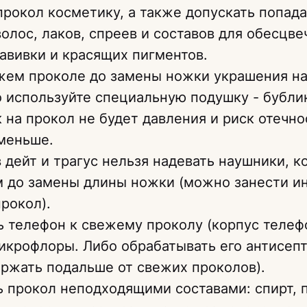
прокол косметику, а также допускать попад
волос, лаков, спреев и составов для обесцве
авивки и красящих пигментов.
жем проколе до замены ножки украшения на
о используйте специальную подушку - бубли
к на прокол не будет давления и риск отечно
меньше.
 дейт и трагус нельзя надевать наушники, 
м до замены длины ножки (можно занести 
прокол).
 телефон к свежему проколу (корпус телеф
икрофлоры. Либо обрабатывать его антисе
ержать подальше от свежих проколов).
 прокол неподходящими составами: спирт, 