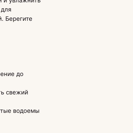
и и увлажнить
 для
й. Берегите
шение до
ть свежий
рытые водоемы