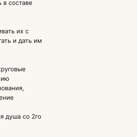
 в составе
вать их с
ать и дать им
круговые
нию
нования,
шение
я душа со 2го