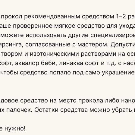
 прокол рекомендованным средством 1−2 ра
аше проверенное мягкое средство для уход
вы можете использовать другие специализир
ирсинга, согласованные с мастером. Допуст
створом и изотоническими растворами на ос
офт, аквалор беби, линаква софт и т.д. с нас
чтобы средство попало под само украшение
довое средство на место прокола либо нано
х палочек. Остатки средства можно убрать 
не нужно!