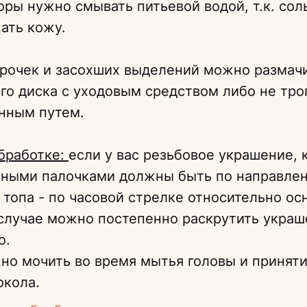
ры нужно смывать питьевой водой, т.к. соль
ать кожу.
рочек и засохших выделений можно размачи
о диска с уходовым средством либо не трог
енным путем.
бработке:
если у вас резьбовое украшение, 
тными палочками должны быть по направле
 топа - по часовой стрелке относительно ос
случае можно постепенно раскрутить укра
о.
о мочить во время мытья головы и приняти
окола.