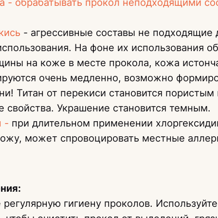
ка - обрабатывать прокол неподходящими со
екись
- агрессивные составы не подходящие 
использования. На фоне их использования о
щины на коже в месте прокола, кожа истонч
ируются очень медленно, возможно формир
ни! Титан от перекиси становится пористым 
 свойства. Украшение становится темным.
н -
при длительном применении хлоргексиди
кожу, может спровоцировать местные аллер
ния:
регулярную гигиену проколов. Используйте E