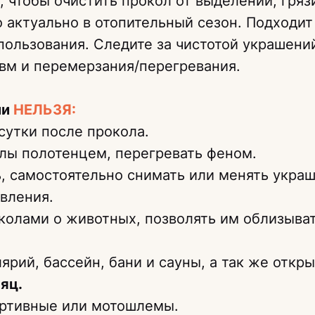
 чтобы очистить прокол от выделений, гряз
 актуально в отопительный сезон. Подходит
пользования. Следите за чистотой украшени
вм и перемерзания/перегревания.
ии
НЕЛЬЗЯ:
сутки после прокола.
лы полотенцем, перегревать феном.
, самостоятельно снимать или менять укра
вления.
колами о животных, позволять им облизыва
ярий, бассейн, бани и сауны, а так же отк
яц.
ортивные или мотошлемы.