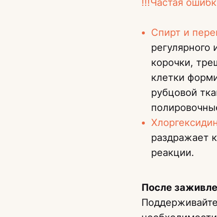
!!!Частая ошиб
Спирт и пер
регулярного 
корочки, тре
клетки форм
рубцовой тка
полировочные
Хлоргексиди
раздражает 
реакции.
После заживле
Поддерживайте 