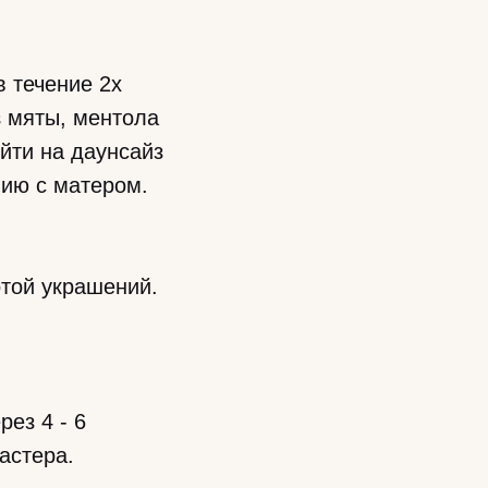
 течение 2х
з мяты, ментола
йти на даунсайз
нию с матером.
отой украшений.
ез 4 - 6
астера.