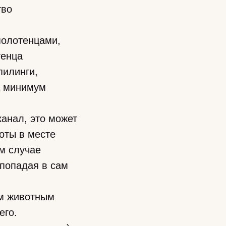
тво
полотенцами,
тенца
пилинги,
ла минимум
анал, это может
оты в месте
ем случае
 попадая в сам
им животным
его.