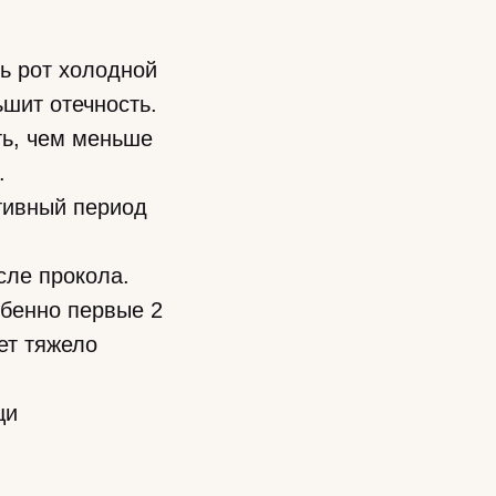
ь рот холодной
шит отечность.
ть, чем меньше
.
ктивный период
сле прокола.
обенно первые 2
ет тяжело
щи