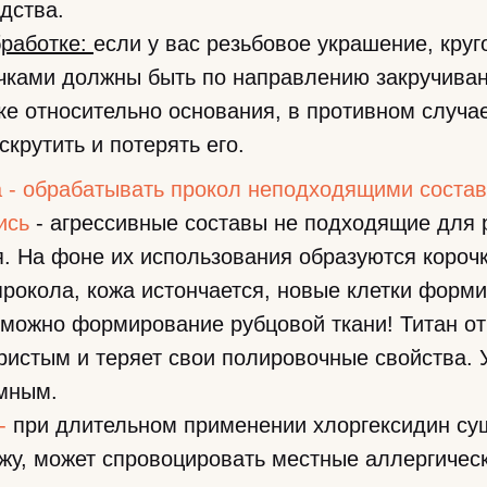
дства.
бработке:
если у вас резьбовое украшение, кру
ками должны быть по направлению закручивани
ке относительно основания, в противном случа
скрутить и потерять его.
а - обрабатывать прокол неподходящими соста
кись
- агрессивные составы не подходящие для 
. На фоне их использования образуются короч
прокола, кожа истончается, новые клетки форм
можно формирование рубцовой ткани! Титан от
ристым и теряет свои полировочные свойства.
емным.
 -
при длительном применении хлоргексидин су
жу, может спровоцировать местные аллергическ