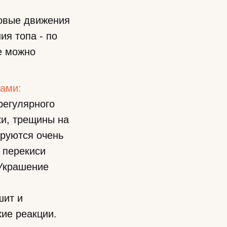
говые движения
я топа - по
е можно
вами:
регулярного
ки, трещины на
ируются очень
 перекиси
 Украшение
шит и
ие реакции.