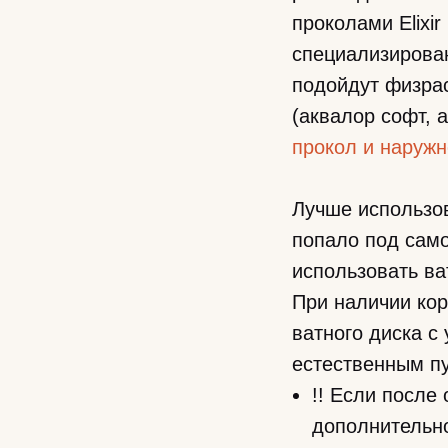
проколами Elixir
специализирован
подойдут физрас
(аквалор софт, а
прокол и наружн
Лучше использов
попало под само
использовать в
При наличии ко
ватного диска с
естественным п
!! Если после
дополнительно