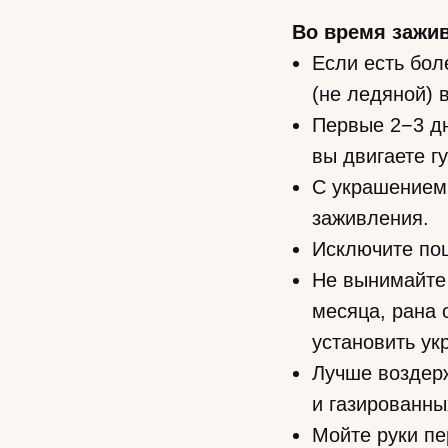
Во время зажи
Если есть бол
(не ледяной) 
Первые 2−3 д
вы двигаете г
С украшением 
заживления.
Исключите поц
Не вынимайте 
месяца, рана 
установить ук
Лучше воздерж
и газированны
Мойте руки пе