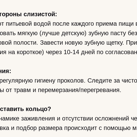
тороны слизистой:
т питьевой водой после каждого приема пищи в
овать мягкую (лучше детскую) зубную пасту бе
овой полости. Завести новую зубную щетку. При
ия на короткое) через 10-14 дней по согласова
ния:
егулярную гигиену проколов. Следите за чист
ы от травм и перемерзания/перегревания.
ставить кольцо?
амике заживления и отсутствии осложнений чер
вка и подбор размера происходит с помощью м