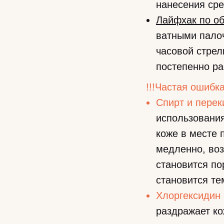
нанесения сре
Лайфхак по о
ватными палоч
часовой стрел
постепенно ра
!!!Частая ошибк
Спирт и пере
использования
коже в месте 
медленно, воз
становится по
становится т
Хлоргексидин
раздражает ко