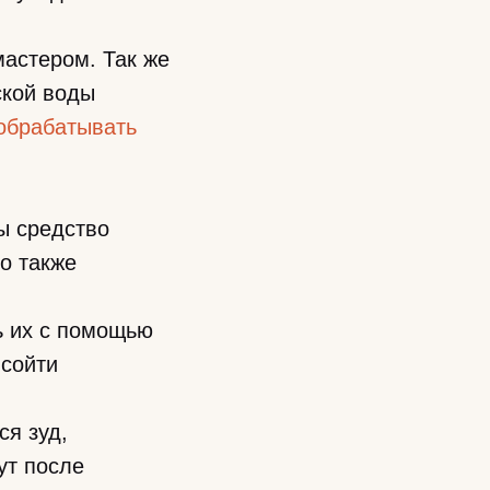
мастером. Так же
ской воды
обрабатывать
ы средство
о также
ь их с помощью
 сойти
ся зуд,
ут после