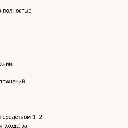
о полностью
ании.
сложнений
м средством 1−2
я ухода за